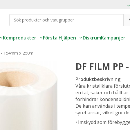
Kemprodukter
Första Hjälpen
Diskrum
Kampanjer
 - 154mm x 250m
DF FILM PP 
Produktbeskrivning:
Våra kristallklara förslu
en tät, säker och hållba
förhindrar kondensbildning
De kan användas i temper
syrebarriär, vilket gör d
• Imskydd som förebygge