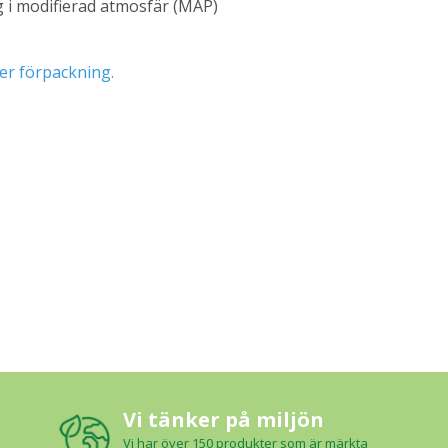
g i modifierad atmosfär (MAP)
er förpackning.
Vi tänker på miljön
Vi har över 150 produkter som är märkta