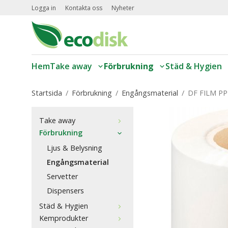
Logga in
Kontakta oss
Nyheter
Hem
Take away
Förbrukning
Städ & Hygien
Startsida
/
Förbrukning
/
Engångsmaterial
/
DF FILM PP
Take away
Förbrukning
Ljus & Belysning
Engångsmaterial
Servetter
Dispensers
Städ & Hygien
Kemprodukter