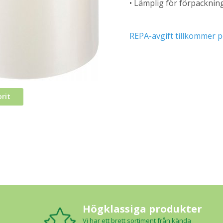
• Lämplig för förpacknin
REPA-avgift tillkommer p
rit
Högklassiga produkter
Vi har ett brett sortiment från kända