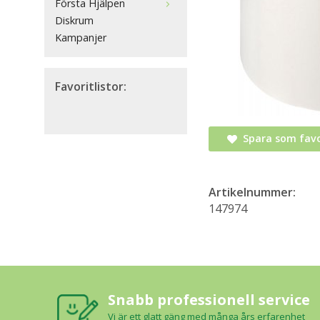
Första Hjälpen
Diskrum
Kampanjer
Favoritlistor:
Spara som favo
Artikelnummer:
147974
Snabb professionell service
Vi är ett glatt gäng med många års erfarenhet