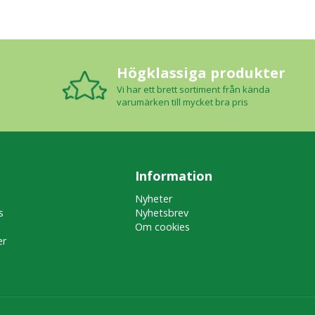
Högklassiga produkter
Vi har ett brett sortiment från kända
varumärken till mycket bra pris
Information
Nyheter
s
Nyhetsbrev
Om cookies
er