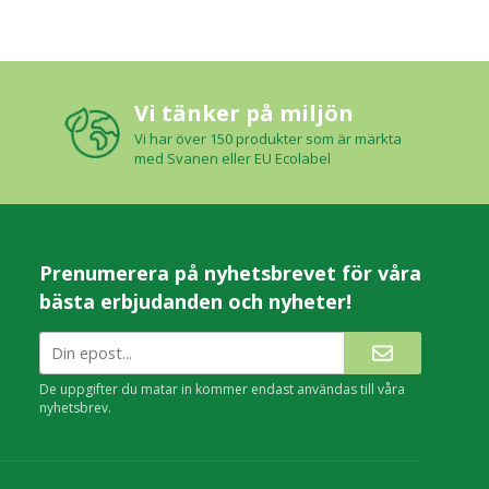
Vi tänker på miljön
Vi har över 150 produkter som är märkta
med Svanen eller EU Ecolabel
Prenumerera på nyhetsbrevet för våra
bästa erbjudanden och nyheter!
De uppgifter du matar in kommer endast användas till våra
nyhetsbrev.