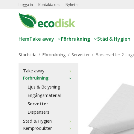
Logga in
Kontakta oss
Nyheter
Hem
Take away
Förbrukning
Städ & Hygien
Startsida
/
Förbrukning
/
Servetter
/
Barservetter 2-Lag
Take away
Förbrukning
Ljus & Belysning
Engångsmaterial
Servetter
Dispensers
Städ & Hygien
Kemprodukter