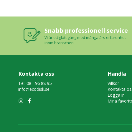
Snabb professionell service
Vi är ett glatt gäng med många års erfarenhet
inom branschen
Kontakta oss
Handla
Tel: 08 - 96 88 95
Villkor
info@ecodisk.se
Kontakta os
Logga in
Mina favorit