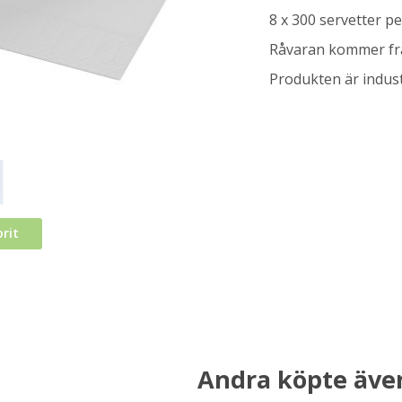
8 x 300 servetter p
Råvaran kommer från
Produkten är indust
rit
Andra köpte äve