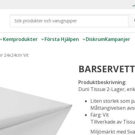
Kemprodukter
Första Hjälpen
Diskrum
Kampanjer
er 24x24cm Vit
BARSERVETT
Produktbeskrivning:
Duni Tissue 2-Lager, enk
Liten storlek som pa
Måttangivelsen avse
Färg: Vit
Tillverkade av Tiss
Miljömärkt med Sv