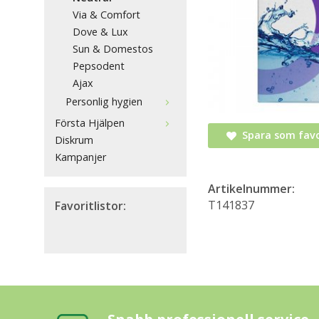
Via & Comfort
Dove & Lux
Sun & Domestos
Pepsodent
Ajax
Personlig hygien
Första Hjälpen
Spara som favo
Diskrum
Kampanjer
Artikelnummer:
T141837
Favoritlistor: