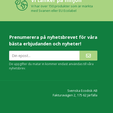
Vi tänker på miljön
Vi har över 150 produkter som är märkta
med Svanen eller EU Ecolabel
Prenumerera på nyhetsbrevet för våra
bästa erbjudanden och nyheter!
De uppgifter du matar in kommer endast användas till våra
nyhetsbrev.
Svenska Ecodisk AB
Fakturavägen 2, 175 62 Järfälla