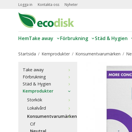
Logga in
Kontakta oss
Nyheter
Hem
Take away
Förbrukning
Städ & Hygien
Startsida
/
Kemprodukter
/
Konsumentvarumärken
/
Ne
Take away
Förbrukning
Städ & Hygien
Kemprodukter
Storkök
Lokalvård
Konsumentvarumärken
Cif
Neutral