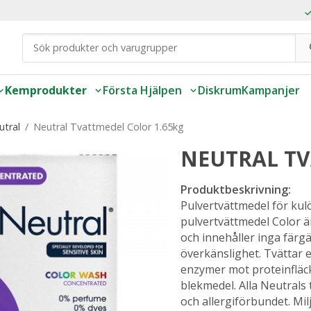
Kemprodukter
Första Hjälpen
Diskrum
Kampanjer
utral
/
Neutral Tvattmedel Color 1.65kg
NEUTRAL TV
Produktbeskrivning:
Pulvertvättmedel för kul
pulvertvättmedel Color är
och innehåller inga färg
överkänslighet. Tvättar 
enzymer mot proteinfläcka
blekmedel. Alla Neutrals
och allergiförbundet. Mi