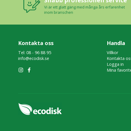
Snabb professionell service
Vi är ett glatt gäng med många års erfarenhet
inom branschen
Kontakta oss
Handla
Tel: 08 - 96 88 95
Villkor
info@ecodisk.se
Kontakta os
Logga in
Mina favorit