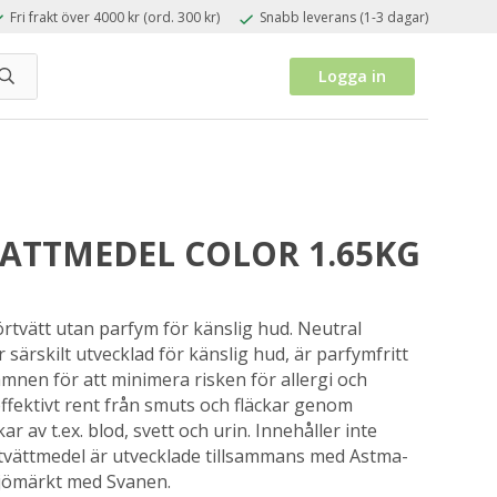
Fri frakt över 4000 kr (ord. 300 kr)
Snabb leverans (1-3 dagar)
Logga in
ATTMEDEL COLOR 1.65KG
örtvätt utan parfym för känslig hud. Neutral
 särskilt utvecklad för känslig hud, är parfymfritt
ämnen för att minimera risken för allergi och
effektivt rent från smuts och fläckar genom
r av t.ex. blod, svett och urin. Innehåller inte
 tvättmedel är utvecklade tillsammans med Astma-
ljömärkt med Svanen.