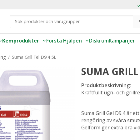
Kemprodukter
Första Hjälpen
Diskrum
Kampanjer
ing
/
Suma Grill Fel D9.4 5L
SUMA GRILL 
Produktbeskrivning:
Kraftfullt ugn- och gril
Suma Grill Gel D9.4 är e
rengöring av svåra smuts
Gelform ger extra bra vi