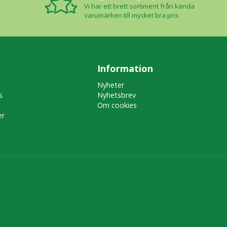
Vi har ett brett sortiment från kända
varumärken till mycket bra pris
Information
Nyheter
s
Nyhetsbrev
Om cookies
er