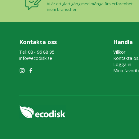
Vi är ett glatt gäng med många års erfarenhet
inom branschen
Kontakta oss
Handla
Tel: 08 - 96 88 95
Villkor
info@ecodisk.se
Kontakta os
Logga in
Mina favorit