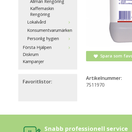
Allmän Rengöring
Kaffemaskin
Rengöring
Lokalvård
Konsumentvarumärken
Personlig hygien
Första Hjälpen
Diskrum
Spara som favo
Kampanjer
Artikelnummer:
Favoritlistor:
7511970
Snabb professionell service