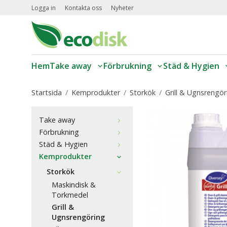
Logga in
Kontakta oss
Nyheter
Hem
Take away
Förbrukning
Städ & Hygien
Startsida
/
Kemprodukter
/
Storkök
/
Grill & Ugnsrengör
Take away
Förbrukning
Städ & Hygien
Kemprodukter
Storkök
Maskindisk &
Torkmedel
Grill &
Ugnsrengöring