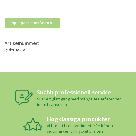
Spara som favorit
Artikelnummer:
golvmatta
Snabb professionell service
Vi är ett glatt gäng med många års erfarenhet
inom branschen
Högklassiga produkter
Vi har ett brett sortiment från kända
varumärken till mycket bra pris