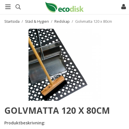
Startsida
/
Städ & Hygien
/
Redskap
/
Golvmatta 120 x 80cm
GOLVMATTA 120 X 80CM
Produktbeskrivning: