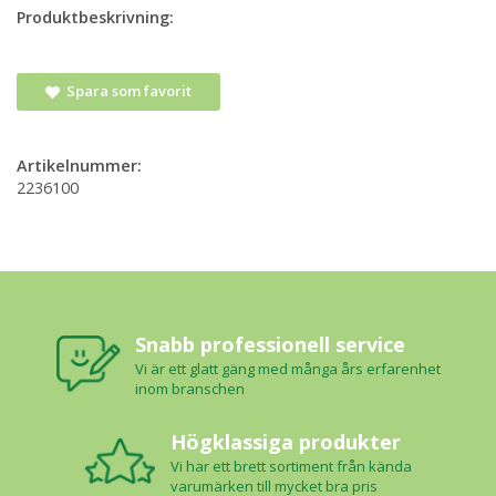
Produktbeskrivning:
Spara som favorit
Artikelnummer:
2236100
Snabb professionell service
Vi är ett glatt gäng med många års erfarenhet
inom branschen
Högklassiga produkter
Vi har ett brett sortiment från kända
varumärken till mycket bra pris