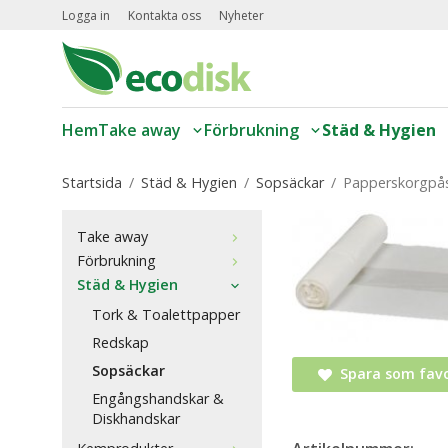
Logga in
Kontakta oss
Nyheter
Hem
Take away
Förbrukning
Städ & Hygien
Startsida
/
Städ & Hygien
/
Sopsäckar
/
Papperskorgpås
Take away
Förbrukning
Städ & Hygien
Tork & Toalettpapper
Redskap
Sopsäckar
Spara som favo
Engångshandskar &
Diskhandskar