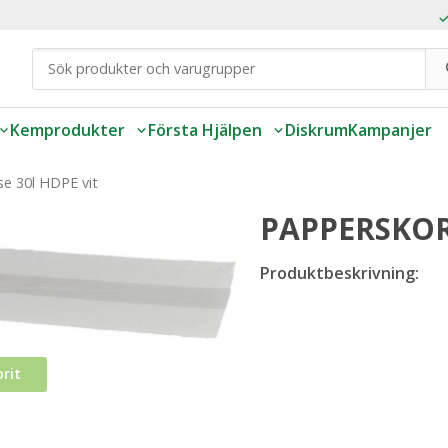
Kemprodukter
Första Hjälpen
Diskrum
Kampanjer
e 30l HDPE vit
PAPPERSKOR
Produktbeskrivning:
rit