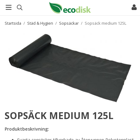
Startsida
/
Städ & Hygien
/
Sopsäckar
/
Sopsäck medium 125L
SOPSÄCK MEDIUM 125L
Produktbeskrivning:
Svarta
sopsäckar
tillverkade av återvunnen Polyetenplast.