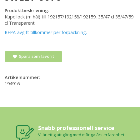
Produktbeskrivning:
Kupollock (m hål) till 192157/192158/192159, 35/47 cl 35/47/59
cl Transparent
REPA-avgift tillkommer per förpackning.
Spara som favorit
Artikelnummer:
194916
Snabb professionell service
Vi är ett glatt gäng med många års erfarenhet